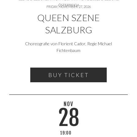
ÖSTERREICH
FRIDAY, NOVEMBER 27, 2026
QUEEN SZENE
SALZBURG
Choreografie von Florient Cador, Regie Michael
Fichtenbaum
BUY TICKET
NOV
28
19:00