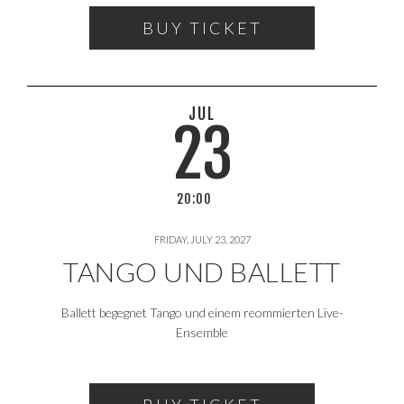
BUY TICKET
JUL
23
20:00
FRIDAY, JULY 23, 2027
TANGO UND BALLETT
Ballett begegnet Tango und einem reommierten Live-
Ensemble