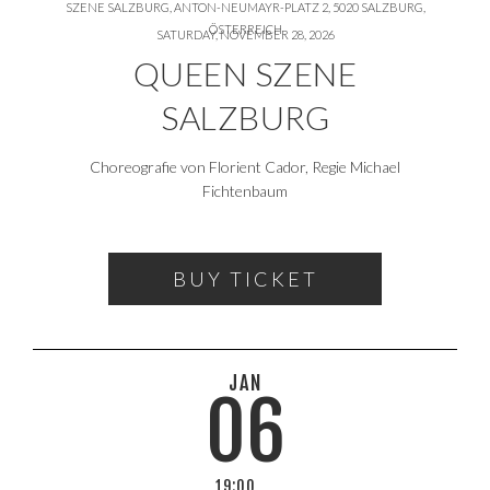
SZENE SALZBURG, ANTON-NEUMAYR-PLATZ 2, 5020 SALZBURG,
ÖSTERREICH
SATURDAY, NOVEMBER 28, 2026
QUEEN SZENE
SALZBURG
Choreografie von Florient Cador, Regie Michael
Fichtenbaum
BUY TICKET
JAN
06
19:00