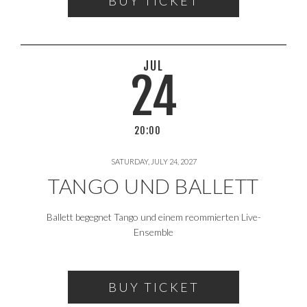
BUY TICKET
JUL
24
20:00
SATURDAY, JULY 24, 2027
TANGO UND BALLETT
Ballett begegnet Tango und einem reommierten Live-
Ensemble
BUY TICKET